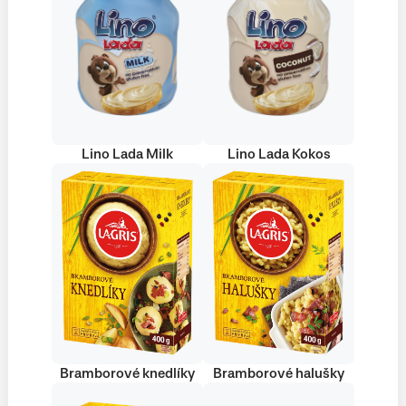
Lino Lada Milk
Lino Lada Kokos
Bramborové knedlíky
Bramborové halušky