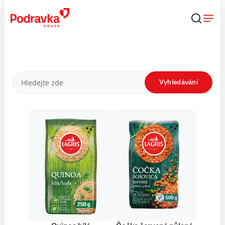
Přejít
k
obsahu
Produkty
Vyhledávání