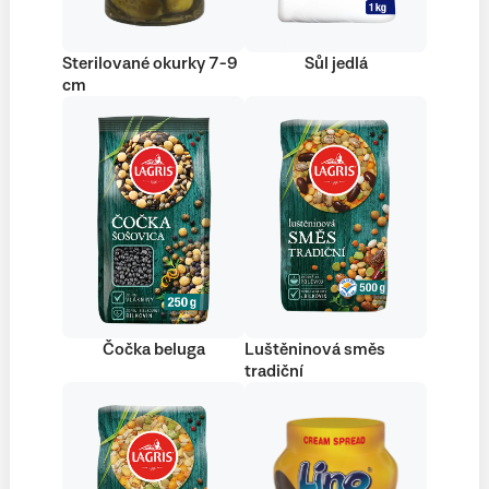
Sterilované okurky 7-9
Sůl jedlá
cm
Čočka beluga
Luštěninová směs
tradiční