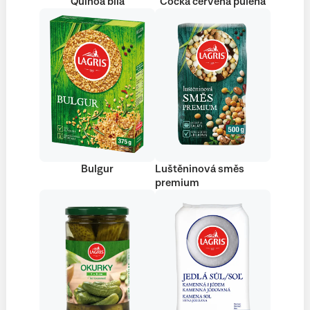
Quinoa bílá
Čočka červená půlená
Bulgur
Luštěninová směs
premium