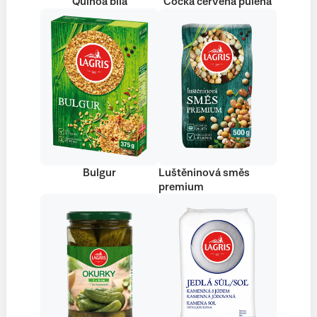
Quinoa bílá
Čočka červená půlená
Bulgur
Luštěninová směs
premium