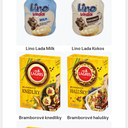
Lino Lada Milk
Lino Lada Kokos
Bramborové knedlíky
Bramborové halušky