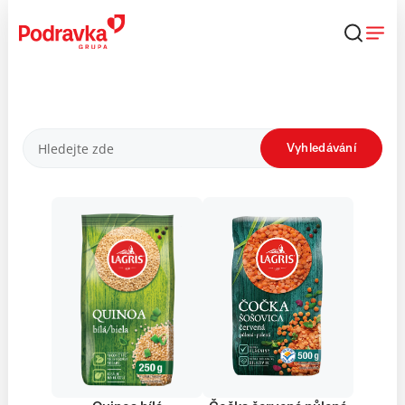
Přejít
k
obsahu
Produkty
Vyhledávání