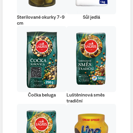
Sterilované okurky 7-9
Sůl jedlá
cm
Čočka beluga
Luštěninová směs
tradiční