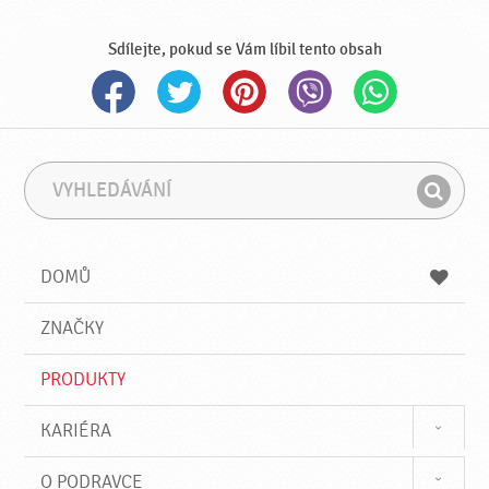
Sdílejte, pokud se Vám líbil tento obsah
V
F
y
r
H
h
á
l
l
z
e
e
e
DOMŮ
d
d
á
a
v
ZNAČKY
t
á
n
PRODUKTY
í
KARIÉRA
O PODRAVCE