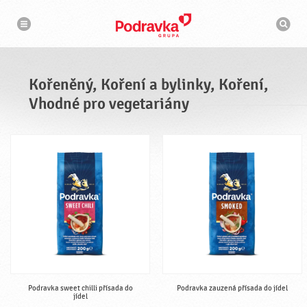
n
V
a
y
v
h
i
g
l
a
e
c
d
e
á
Kořeněný, Koření a bylinky, Koření,
v
a
Vhodné pro vegetariány
č
Podravka sweet chilli přísada do
Podravka zauzená přísada do jídel
jídel