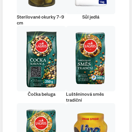
Sterilované okurky 7-9
Sůl jedlá
cm
Čočka beluga
Luštěninová směs
tradiční