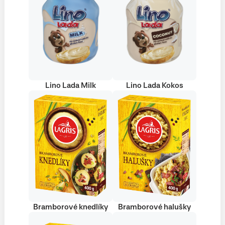
Lino Lada Milk
Lino Lada Kokos
Bramborové knedlíky
Bramborové halušky