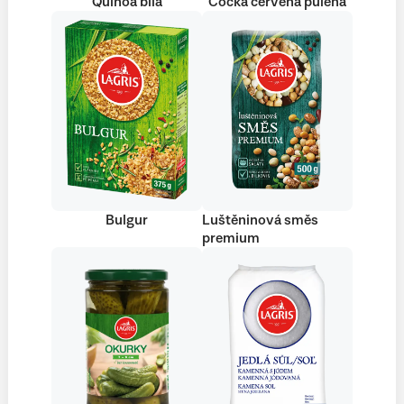
Quinoa bílá
Čočka červená půlená
Bulgur
Luštěninová směs
premium