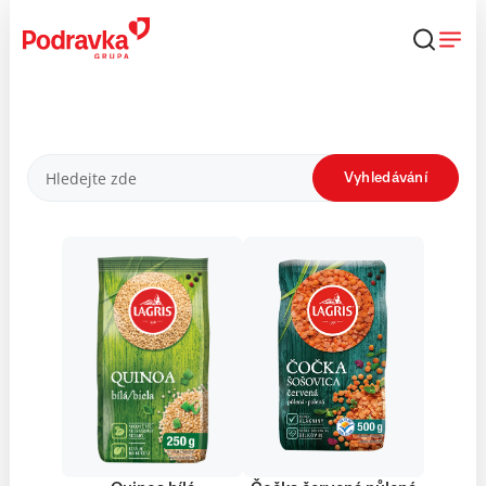
Přejít
k
obsahu
Produkty
Vyhledávání